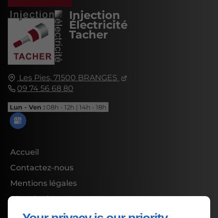
Injection
Électricité
Tacher
Les Pies,
71500
BRANGES
09 74 56 68 80
Lun - Ven :
08h - 12h | 14h - 18h
Accueil
Contactez-nous
Mentions légales
Plan du site